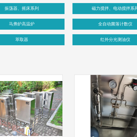
振荡器、摇床系列
磁力搅拌、电动搅拌系
马弗炉高温炉
全自动菌落计数仪
萃取器
红外分光测油仪