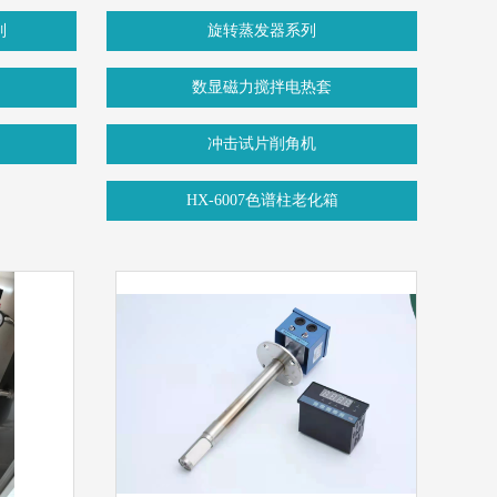
列
旋转蒸发器系列
数显磁力搅拌电热套
冲击试片削角机
HX-6007色谱柱老化箱