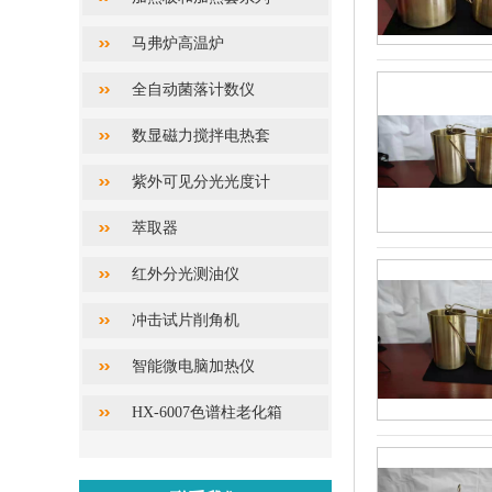
马弗炉高温炉
全自动菌落计数仪
数显磁力搅拌电热套
紫外可见分光光度计
萃取器
红外分光测油仪
冲击试片削角机
智能微电脑加热仪
HX-6007色谱柱老化箱